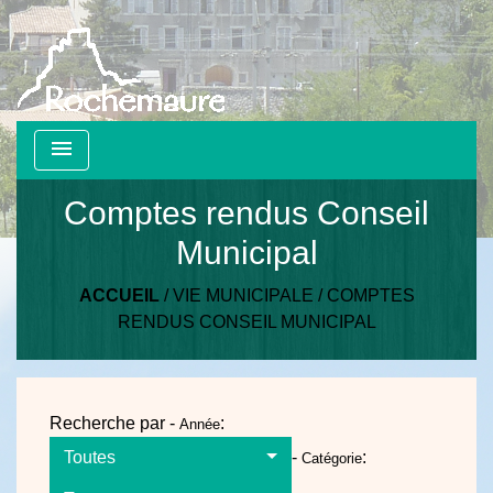
menu
Comptes rendus Conseil
Municipal
ACCUEIL
/
VIE MUNICIPALE
/
COMPTES
RENDUS CONSEIL MUNICIPAL
Recherche par -
:
Année
Toutes
-
:
Catégorie