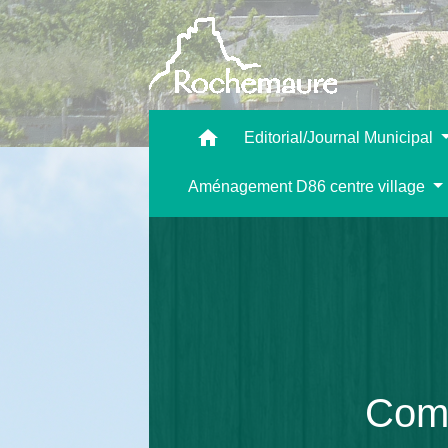
home
Editorial/Journal Municipal
Aménagement D86 centre village
Comp