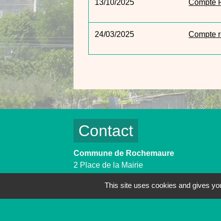
13/10/2025
Compte R
24/03/2025
Compte r
Contact
Commune de Rochemaure
2 Place de la Mairie
07400 Rochemaure - FRANCE
This site uses cookies and gives you
+33 4 75 49 08 07