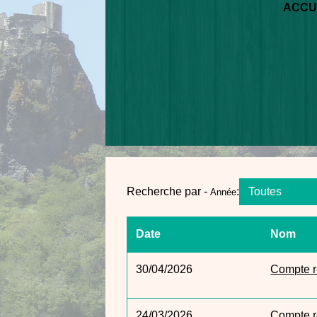
ACCU
Recherche par -
:
Toutes
Année
Date
Nom
30/04/2026
Compte r
24/03/2026
Compte r