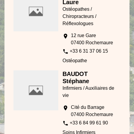
Laure
Ostéopathes /
Chiropracteurs /
Réflexologues
12 rue Gare
location_on
07400 Rochemaure
phone
+33 6 31 37 06 15
Ostéopathe
BAUDOT
Stéphane
Infirmiers / Auxiliaires de
vie
Cité du Barrage
location_on
07400 Rochemaure
phone
+33 6 84 99 61 90
Soins Infirmiers