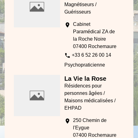
Magnétiseurs /
Guérisseurs
Cabinet
location_on
Paramédical ZA de
la Roche Noire
07400 Rochemaure
phone
+33 6 52 26 00 14
Psychopraticienne
La Vie la Rose
Résidences pour
personnes âgées /
Maisons médicalisées /
EHPAD
250 Chemin de
location_on
l'Eygue
07400 Rochemaure