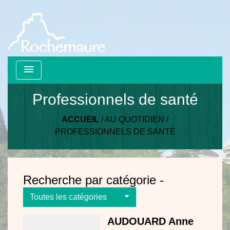
menu
Professionnels de santé
ACCUEIL
/
AU QUOTIDIEN
/
PROFESSIONNELS DE SANTÉ
Recherche par catégorie -
Toutes les catégories
AUDOUARD Anne