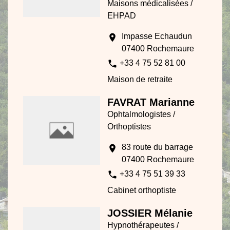
Maisons médicalisées /
EHPAD
Impasse Echaudun
location_on
07400 Rochemaure
phone
+33 4 75 52 81 00
Maison de retraite
FAVRAT Marianne
Ophtalmologistes /
Orthoptistes
83 route du barrage
location_on
07400 Rochemaure
phone
+33 4 75 51 39 33
Cabinet orthoptiste
JOSSIER Mélanie
Hypnothérapeutes /