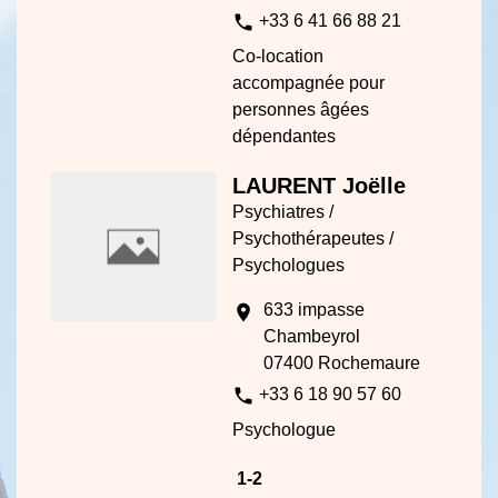
phone
+33 6 41 66 88 21
Co-location
accompagnée pour
personnes âgées
dépendantes
LAURENT Joëlle
Psychiatres /
Psychothérapeutes /
Psychologues
633 impasse
location_on
Chambeyrol
07400 Rochemaure
phone
+33 6 18 90 57 60
Psychologue
1
-2