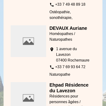
phone
+33 7 49 48 89 18
Ostéopathie,
sonothérapie,
DEVAUX Auriane
Homéopathes /
Naturopathes
1 avenue du
location_on
Lavezon
07400 Rochemaure
phone
+33 7 69 93 64 72
Naturopathe
Ehpad Résidence
du Lavezon
Résidences pour
personnes âgées /