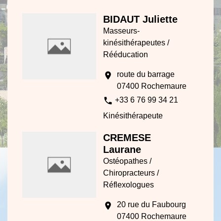
BIDAUT Juliette
Masseurs-
kinésithérapeutes /
Rééducation
route du barrage
location_on
07400 Rochemaure
phone
+33 6 76 99 34 21
Kinésithérapeute
CREMESE
Laurane
Ostéopathes /
Chiropracteurs /
Réflexologues
20 rue du Faubourg
location_on
07400 Rochemaure