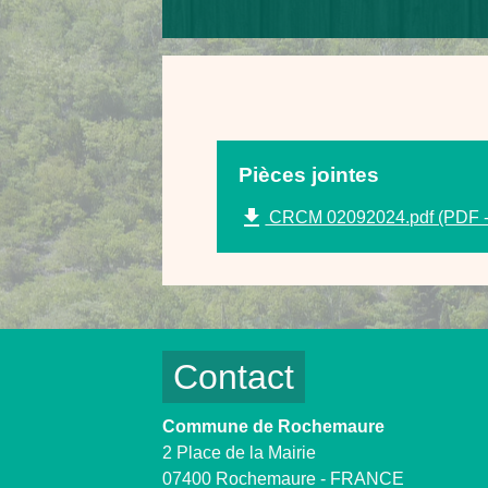
Pièces jointes
file_download
CRCM 02092024.pdf (PDF -
Contact
Commune de Rochemaure
2 Place de la Mairie
07400 Rochemaure - FRANCE