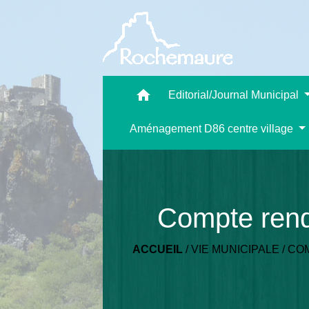
home
Editorial/Journal Municipal
Aménagement D86 centre village
Compte rend
ACCUEIL
/
VIE MUNICIPALE
/
COM