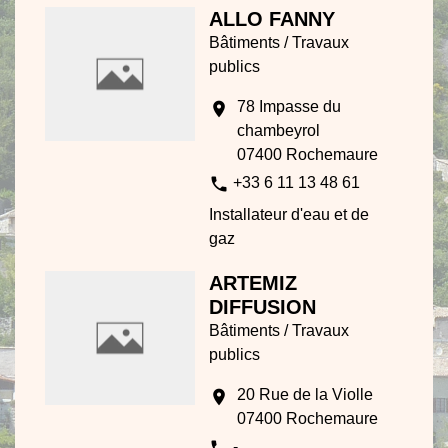
ALLO FANNY
Bâtiments / Travaux
publics
78 Impasse du
location_on
chambeyrol
07400 Rochemaure
phone
+33 6 11 13 48 61
Installateur d'eau et de
gaz
ARTEMIZ
DIFFUSION
Bâtiments / Travaux
publics
20 Rue de la Violle
location_on
07400 Rochemaure
phone
-