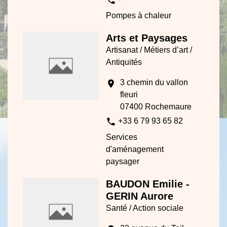
Pompes à chaleur
Arts et Paysages
Artisanat / Métiers d’art /
Antiquités
3 chemin du vallon
location_on
fleuri
07400 Rochemaure
phone
+33 6 79 93 65 82
Services
d'aménagement
paysager
BAUDON Emilie -
GERIN Aurore
Santé / Action sociale