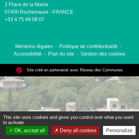
2 Place de la Mairie
07400 Rochemaure - FRANCE
+33 4 75 49 08 07
Mentions légales
-
Politique de confidentialité
-
Accessibilité
-
Plan du site
-
Gestion des cookies
Site créé en partenariat avec Réseau des Communes
This site uses cookies and gives you control over what you want
to activate
OK, accept all
Deny all cookies
Personalize